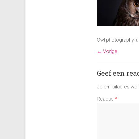
Owl photography, u
← Vorige
Geef een rea
Je e-mailadres word
Reactie
*