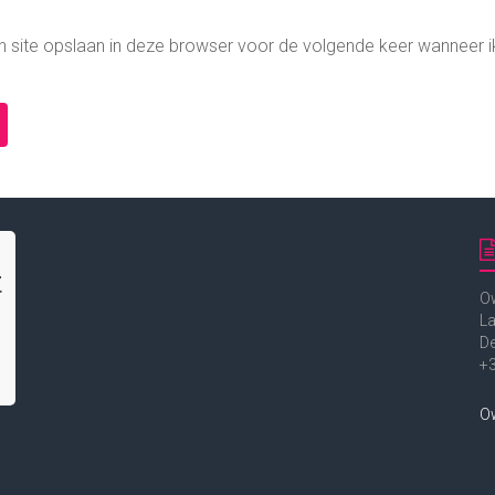
n site opslaan in deze browser voor de volgende keer wanneer i
t
Ow
La
D
+
Ow