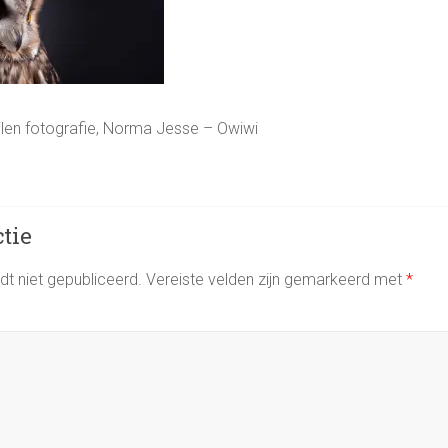
ilen fotografie, Norma Jesse – Owiwi
ctie
t niet gepubliceerd.
Vereiste velden zijn gemarkeerd met
*