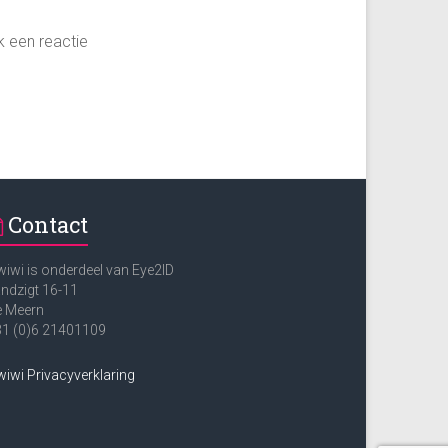
k een reactie
Contact
iwi is onderdeel van Eye2ID
ndzigt 16-11
e Meern
31 (0)6 21401109
iwi Privacyverklaring