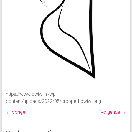
https://www.owiwi.nl/wp-
content/uploads/2022/05/cropped-owiwi.png
← Vorige
Volgende →