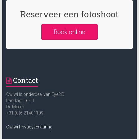
Reserveer een fotoshoot
Boek online
Contact
Owiwi is onderdeel van Eye2ID
Landzigt 16-11
De Meern
+31 (0)6 21401109
Owiwi Privacyverklaring