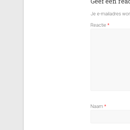
Geef een rea
Je e-mailadres word
Reactie
*
Naam
*